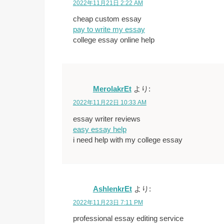
2022年11月21日 2:22 AM
cheap custom essay
pay to write my essay
college essay online help
MerolakrEt
より:
2022年11月22日 10:33 AM
essay writer reviews
easy essay help
i need help with my college essay
AshlenkrEt
より:
2022年11月23日 7:11 PM
professional essay editing service