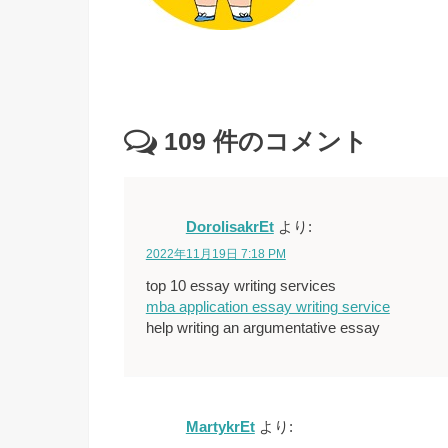
109
件のコメント
DorolisakrEt
より:
2022年11月19日 7:18 PM
top 10 essay writing services
mba application essay writing service
help writing an argumentative essay
MartykrEt
より: