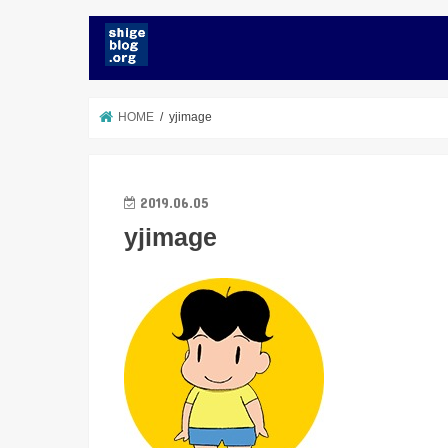
HOME
yjimage
2019.06.05
yjimage