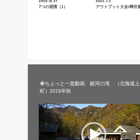
2020.12.27
2025.7.5
7つの習慣（1）
アウトプット大全/樺沢
◆ちょっと一息動画 銀河の滝 （北海道上
町）2019年秋
動
画
プ
レ
ー