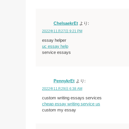
ChelsaekrEt
より:
2022年11月27日 9:21 PM
essay helper
uc essay help
service essays
PennykrEt
より:
2022年11月29日 6:38 AM
custom writing essays services
cheap essay writing service us
custom my essay