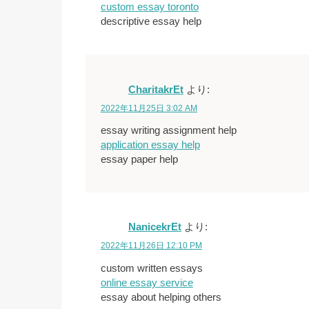
custom essay toronto
descriptive essay help
CharitakrEt
より:
2022年11月25日 3:02 AM
essay writing assignment help
application essay help
essay paper help
NanicekrEt
より:
2022年11月26日 12:10 PM
custom written essays
online essay service
essay about helping others