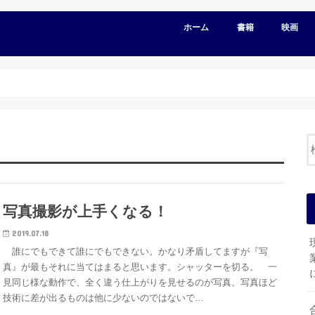
ホーム
書籍
映画
写真撮影が上手くなる！
2019.07.18
誰にでもできて誰にでもできない。かなり矛盾してますが『写
真』が最もそれに当てはまると思います。シャッターを切る。 一
見同じ様な動作で、全く違う仕上がりを見せるのが写真。写真ほど
技術に差が出るものは他に少ないのではないで…