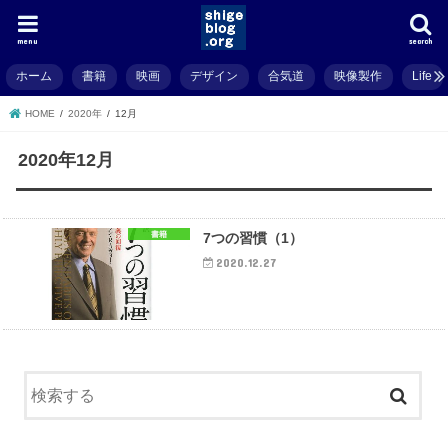
menu
search
ホーム
書籍
映画
デザイン
合気道
映像製作
Life
HOME
2020年
12月
2020年12月
書籍
7つの習慣（1）
2020.12.27