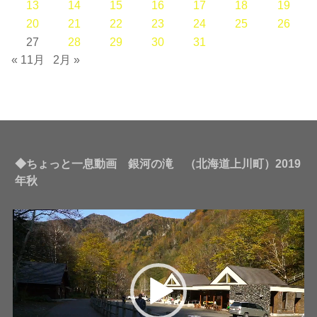
13
14
15
16
17
18
19
20
21
22
23
24
25
26
27
28
29
30
31
« 11月
2月 »
◆ちょっと一息動画 銀河の滝 （北海道上川町）2019
年秋
動
画
プ
レ
ー
ヤ